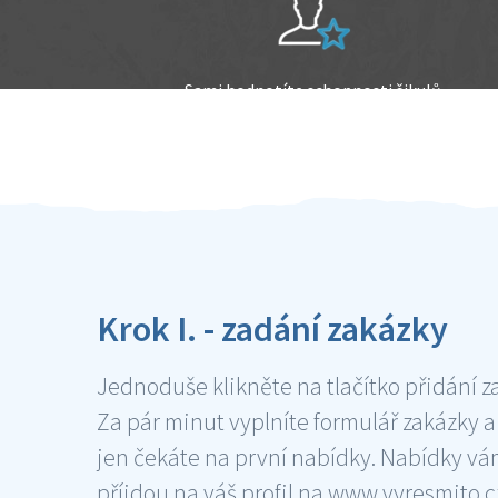
Sami hodnotíte schopnosti šikulů
Ověření šikulové
Krok I. - zadání zakázky
Jednoduše klikněte na tlačítko přidání z
Za pár minut vyplníte formulář zakázky a
jen čekáte na první nabídky. Nabídky v
příjdou na váš profil na www.vyresmito.cz