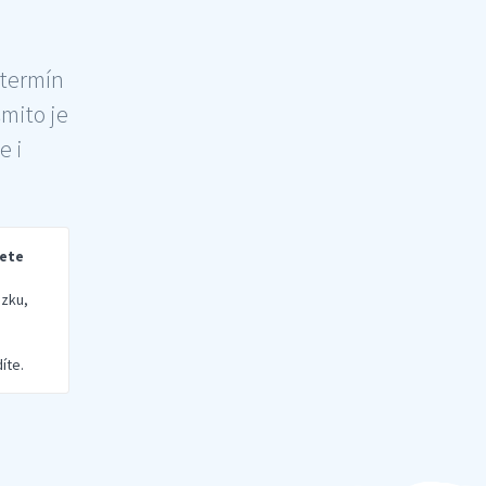
 termín
šmito je
e i
rete
zku,
íte.