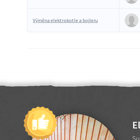
Výměna elektrokotle a bojleru
E
Su