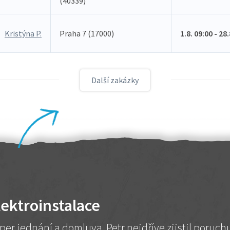
(40339)
Kristýna P.
Praha 7 (17000)
1.8. 09:00 - 28
Další zakázky
lektroinstalace
per jednání a domluva. Petr nejdříve zjistil poruc