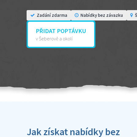
Zadání zdarma
Nabídky bez závazku
Š
PŘIDAT POPTÁVKU
v Šeberově a okolí
Jak získat nabídky bez