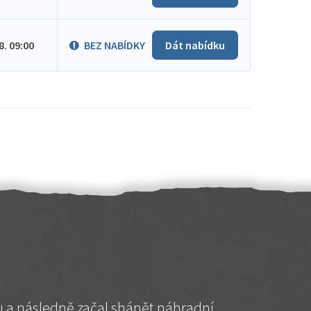
.8. 09:00
BEZ NABÍDKY
Dát nabídku
hu a následně začal shánět náhradní