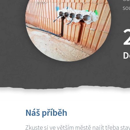
so
D
Náš příběh
Zkuste si ve větším městě najít třeba sta