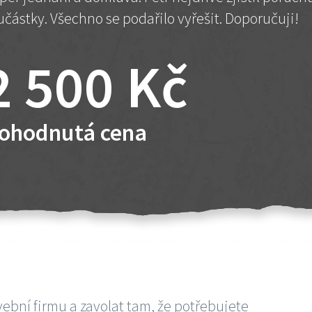
učástky. Všechno se podařilo vyřešit. Doporučuji!
2 500 Kč
ohodnutá cena
vební firmu a zavolat tam, že potřebujete