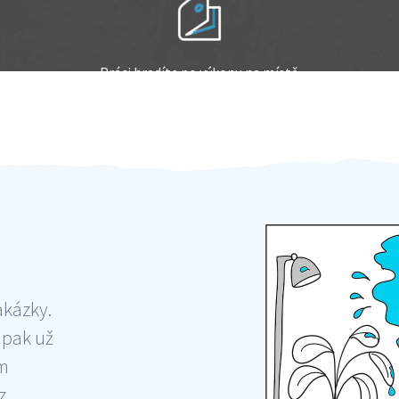
Práci hradíte po výkonu na místě
Odměna po práci
akázky.
 pak už
ám
 ,