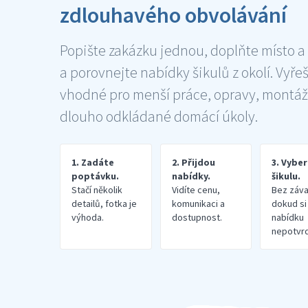
zdlouhavého obvolávání
Popište zakázku jednou, doplňte místo a
a porovnejte nabídky šikulů z okolí. Vyře
vhodné pro menší práce, opravy, montáž
dlouho odkládané domácí úkoly.
1. Zadáte
2. Přijdou
3. Vybe
poptávku.
nabídky.
šikulu.
Stačí několik
Vidíte cenu,
Bez záva
detailů, fotka je
komunikaci a
dokud si
výhoda.
dostupnost.
nabídku
nepotvrd