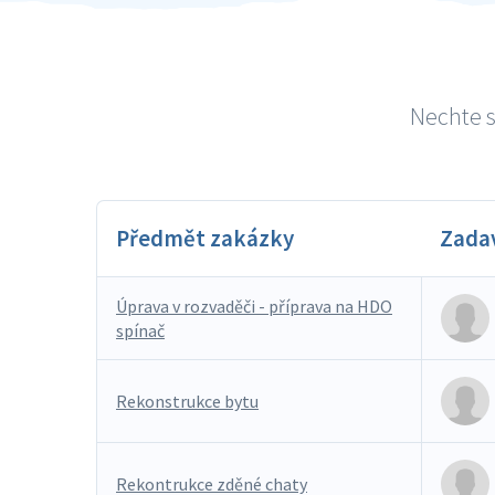
Nechte s
Předmět zakázky
Zada
Úprava v rozvaděči - příprava na HDO
spínač
Rekonstrukce bytu
Rekontrukce zděné chaty