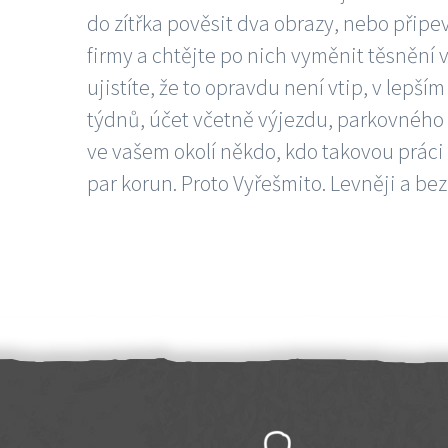
do zítřka pověsit dva obrazy, nebo připev
firmy a chtějte po nich vyměnit těsnění v
ujistíte, že to opravdu není vtip, v lepš
týdnů, účet včetně výjezdu, parkovného a
ve vašem okolí někdo, kdo takovou práci
par korun. Proto Vyřešmito. Levněji a bez