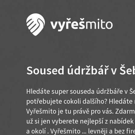
Soused údržbář v Še
Hledáte super souseda údržbáře v Š
potřebujete cokoli dalšího? Hledát
Vyřešmito je tu právě pro vás. Zdar
už si jen vyberete nejlepší z nabíde
a okolí . Vyřešmito ... levněji a bez fir