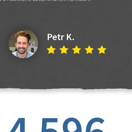
Petr K.
4 596