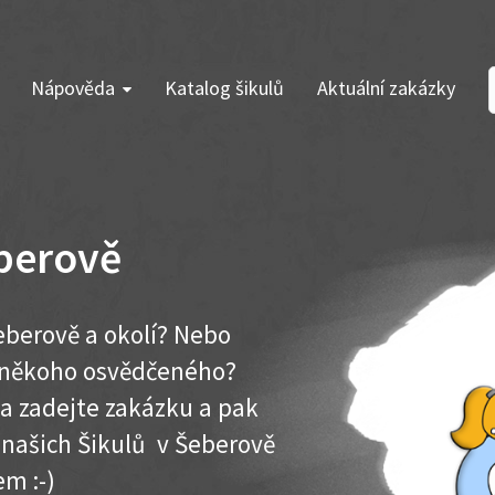
Nápověda
Katalog šikulů
Aktuální zakázky
berově
eberově a okolí? Nebo
e někoho osvědčeného?
ma zadejte zakázku a pak
k našich Šikulů v Šeberově
em :-)