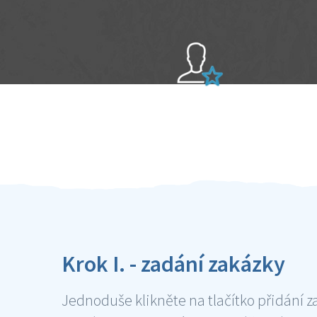
Sami hodnotíte schopnosti šikulů
Ověření šikulové
Krok I. - zadání zakázky
Jednoduše klikněte na tlačítko přidání z