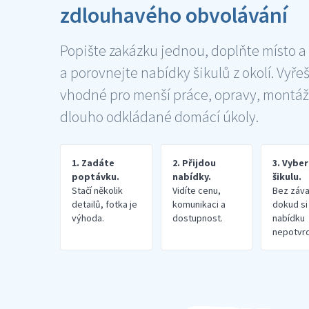
zdlouhavého obvolávání
Popište zakázku jednou, doplňte místo a
a porovnejte nabídky šikulů z okolí. Vyře
vhodné pro menší práce, opravy, montáž
dlouho odkládané domácí úkoly.
1. Zadáte
2. Přijdou
3. Vybe
poptávku.
nabídky.
šikulu.
Stačí několik
Vidíte cenu,
Bez záva
detailů, fotka je
komunikaci a
dokud si
výhoda.
dostupnost.
nabídku
nepotvrd