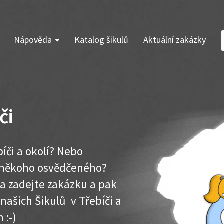
Nápověda
Katalog šikulů
Aktuální zakázky
či
íči a okolí? Nebo
e někoho osvědčeného?
ma zadejte zakázku a pak
 našich Šikulů v Třebíči a
 :-)