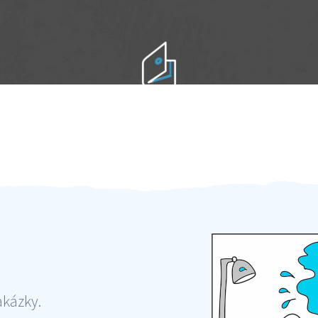
Práci hradíte po výkonu na místě
Odměna po práci
akázky.