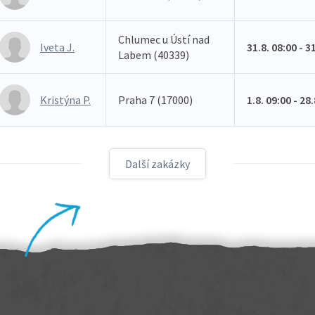
Chlumec u Ústí nad
Iveta J.
31.8. 08:00 - 3
Labem (40339)
Kristýna P.
Praha 7 (17000)
1.8. 09:00 - 28
Další zakázky