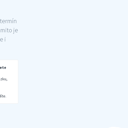
 termín
šmito je
e i
rete
zku,
íte.