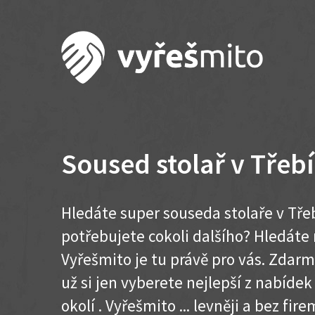
Soused stolař v Třebí
Hledáte super souseda stolaře v Třeb
potřebujete cokoli dalšího? Hledát
Vyřešmito je tu právě pro vás. Zdar
už si jen vyberete nejlepší z nabídek
okolí . Vyřešmito ... levněji a bez firem