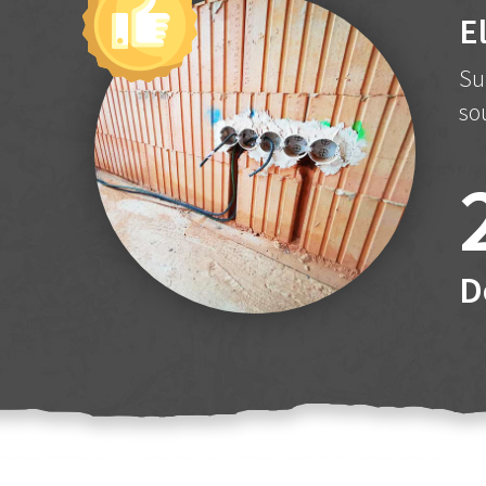
E
Su
so
D