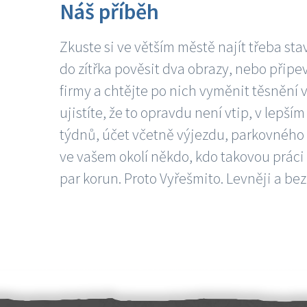
Náš příběh
Zkuste si ve větším městě najít třeba sta
do zítřka pověsit dva obrazy, nebo připev
firmy a chtějte po nich vyměnit těsnění v
ujistíte, že to opravdu není vtip, v lepš
týdnů, účet včetně výjezdu, parkovného a
ve vašem okolí někdo, kdo takovou práci
par korun. Proto Vyřešmito. Levněji a bez