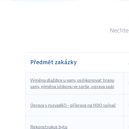
Nechte 
Předmět zakázky
Výměna dlaždice u vany, osilikonovat hranu
vany, výměna silikonu ve sprše, oprava spár
Úprava v rozvaděči - příprava na HDO spínač
Rekonstrukce bytu