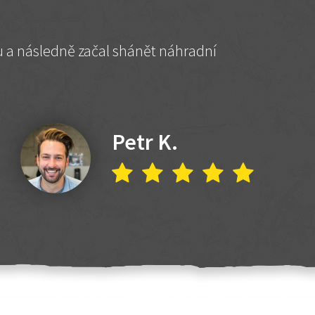
hu a následně začal shánět náhradní
Petr K.