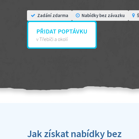
Zadání zdarma
Nabídky bez závazku
Š
PŘIDAT POPTÁVKU
v Třebíči a okolí
Jak získat nabídky bez