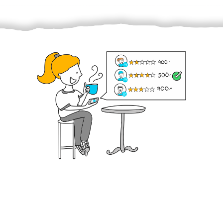
Krok III. - Hodnocení
Vybraný šikula vaše zadání po domluvě a v souladu s
jeho nabídkou vyřeší. Po splnění úkolu mu náleží