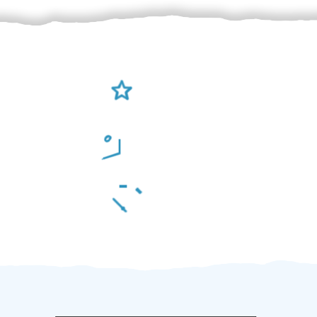
Ověření šikulové
Odměna po práci
Za 2 minuty