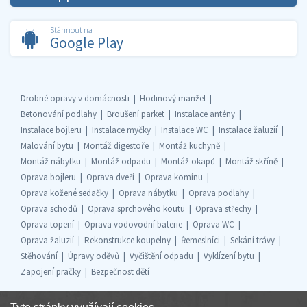
Stáhnout na
Google Play
Drobné opravy v domácnosti
Hodinový manžel
Betonování podlahy
Broušení parket
Instalace antény
Instalace bojleru
Instalace myčky
Instalace WC
Instalace žaluzií
Malování bytu
Montáž digestoře
Montáž kuchyně
Montáž nábytku
Montáž odpadu
Montáž okapů
Montáž skříně
Oprava bojleru
Oprava dveří
Oprava komínu
Oprava kožené sedačky
Oprava nábytku
Oprava podlahy
Oprava schodů
Oprava sprchového koutu
Oprava střechy
Oprava topení
Oprava vodovodní baterie
Oprava WC
Oprava žaluzií
Rekonstrukce koupelny
Řemeslníci
Sekání trávy
Stěhování
Úpravy oděvů
Vyčištění odpadu
Vyklízení bytu
Zapojení pračky
Bezpečnost dětí