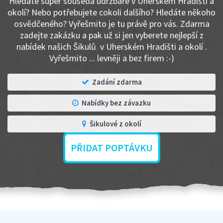
Hledáte super souseda údržbáře v Uherském Hradišti a
okolí? Nebo potřebujete cokoli dalšího? Hledáte někoho
osvědčeného? Vyřešmito je tu právě pro vás. Zdarma
zadejte zakázku a pak už si jen vyberete nejlepší z
nabídek našich Šikulů v Uherském Hradišti a okolí .
Vyřešmito ... levněji a bez firem :-)
Zadání zdarma
Nabídky bez závazku
Šikulové z okolí
PŘIDAT POPTÁVKU