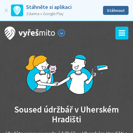
Stáhněte si aplikaci
Stáhnout
Zdarma v Google Play
Soused údržbář v Uherském
Hradišti