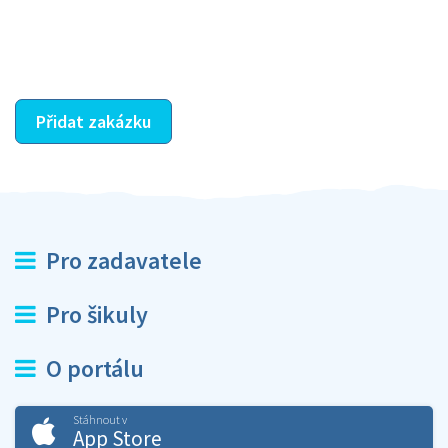
dohodnutá odměna. Zda proběhlo vše jak mělo, se
ostatní dozví z vašeho vzájemného hodnocení. A
máte vyřešeno :-)
Přidat zakázku
Pro zadavatele
Pro šikuly
O portálu
Stáhnout v
App Store