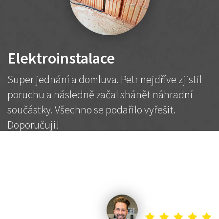
Elektroinstalace
Super jednání a domluva. Petr nejdříve zjistil
poruchu a následně začal shánět náhradní
součástky. Všechno se podařilo vyřešit.
Doporučuji!
2 500 Kč
Dohodnutá cena
Petr K.