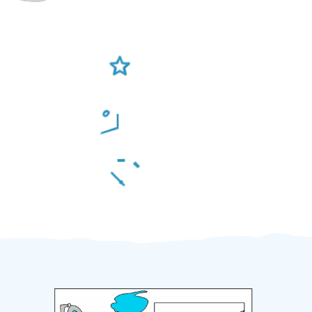
Ověření šikulové
Odměna po práci
Za 2 minuty