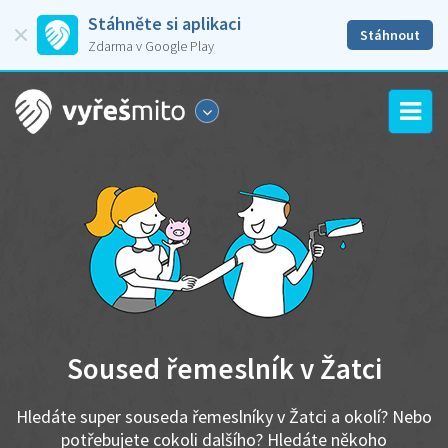
Stáhněte si aplikaci
Stáhnout
Zdarma v Google Play
Soused řemeslník v Žatci
Hledáte super souseda řemeslníky v Žatci a okolí? Nebo
potřebujete cokoli dalšího? Hledáte někoho