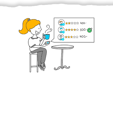
Krok III. - Hodnocení
Vybraný šikula vaše zadání po domluvě a v souladu s
jeho nabídkou vyřeší. Po splnění úkolu mu náleží
dohodnutá odměna. Zda proběhlo vše jak mělo, se