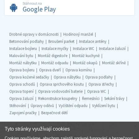
Stáhnout na
Google Play
Drobné opravy v domácnosti
Hodinový manžel
Betonování podlahy
Broušení parket
Instalace antény
Instalace bojleru
Instalace myčky
Instalace WC
Instalace žaluzií
Malování bytu
Montáž digestoře
Montáž kuchyně
Montáž nábytku
Montáž odpadu
Montáž okapů
Montáž skříně
Oprava bojleru
Oprava dveří
Oprava komínu
Oprava kožené sedačky
Oprava nábytku
Oprava podlahy
Oprava schodů
Oprava sprchového koutu
Oprava střechy
Oprava topení
Oprava vodovodní baterie
Oprava WC
Oprava žaluzií
Rekonstrukce koupelny
Řemeslníci
Sekání trávy
Stěhování
Úpravy oděvů
Vyčištění odpadu
Vyklízení bytu
Zapojení pračky
Bezpečnost dětí
Tyto stránky využívají cookies
Cookies používáme, abychom zajistili správné fungování a bezpečnost