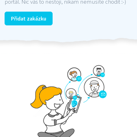
portál. Nic vás to nestojí, nikam nemusíte chodit :-)
Přidat zakázku