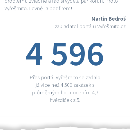
problému zvládne a rád si vydělá par korun. Proto
Vyřešmito. Levněji a bez firem!
Martin Bedroš
zakladatel portálu Vyřešmito.cz
4 596
Přes portál Vyřešmito se zadalo
již více než 4 500 zakázek s
průměrným hodnocením 4,7
hvězdiček z 5.