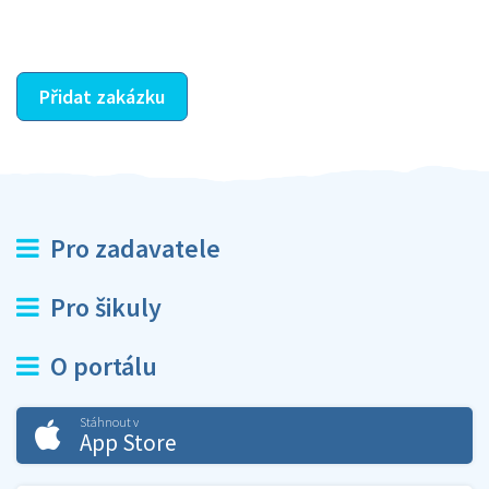
ostatní dozví z vašeho vzájemného hodnocení. A
máte vyřešeno :-)
Přidat zakázku
Pro zadavatele
Pro šikuly
O portálu
Stáhnout v
App Store