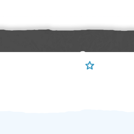
Sami hodnotíte schopnosti šikulů
Ověření šikulové