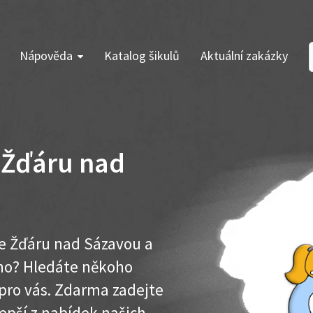
Nápověda
Katalog šikulů
Aktuální zakázky
 Žďáru nad
e Žďáru nad Sázavou a
ího? Hledáte někoho
pro vás. Zdarma zadejte
lepší z nabídek našich