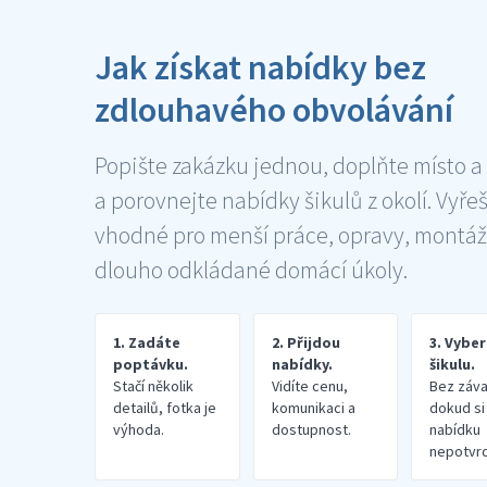
Jak získat nabídky bez
zdlouhavého obvolávání
Popište zakázku jednou, doplňte místo a
a porovnejte nabídky šikulů z okolí. Vyře
vhodné pro menší práce, opravy, montáž
dlouho odkládané domácí úkoly.
1. Zadáte
2. Přijdou
3. Vybe
poptávku.
nabídky.
šikulu.
Stačí několik
Vidíte cenu,
Bez záva
detailů, fotka je
komunikaci a
dokud si
výhoda.
dostupnost.
nabídku
nepotvrd