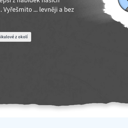
 Vyřešmito ... levněji a bez
ikulové z okolí