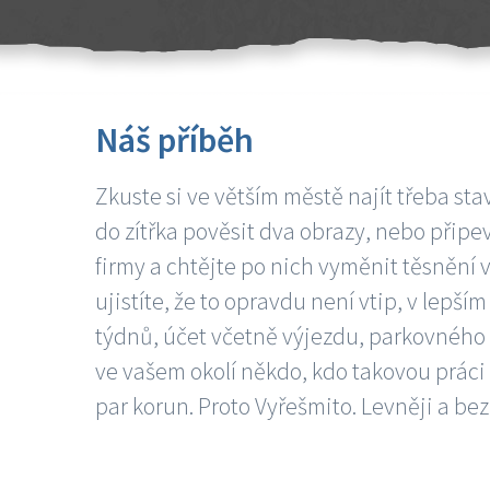
Náš příběh
Zkuste si ve větším městě najít třeba sta
do zítřka pověsit dva obrazy, nebo připev
firmy a chtějte po nich vyměnit těsnění v
ujistíte, že to opravdu není vtip, v lepš
týdnů, účet včetně výjezdu, parkovného a
ve vašem okolí někdo, kdo takovou práci
par korun. Proto Vyřešmito. Levněji a bez