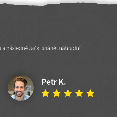
hu a následně začal shánět náhradní
Petr K.