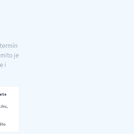
 termín
šmito je
e i
rete
zku,
íte.