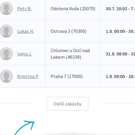
Petr N.
Odolena Voda (25070)
30.7. 20:02 - 7
Lukas H.
Ostrava 3 (70300)
1.8. 00:00 - 30
Chlumec u Ústí nad
Iveta J.
31.8. 08:00 - 3
Labem (40339)
Kristýna P.
Praha 7 (17000)
1.8. 09:00 - 28
Další zakázky