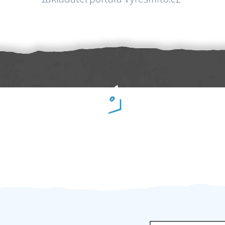
Práci hradíte po výkonu na místě
Odměna po práci