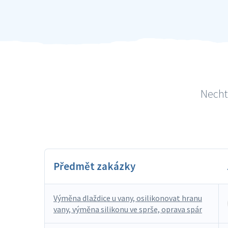
Necht
Předmět zakázky
Výměna dlaždice u vany, osilikonovat hranu
vany, výměna silikonu ve sprše, oprava spár