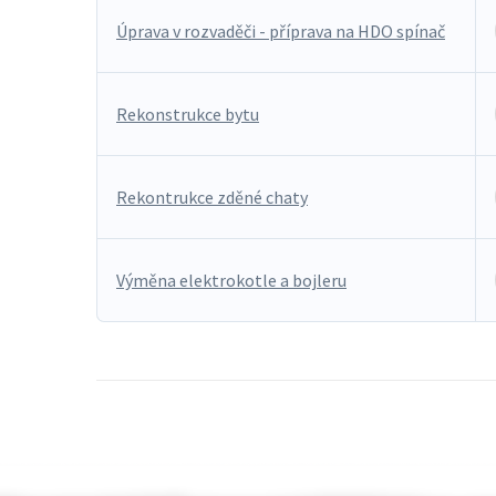
Úprava v rozvaděči - příprava na HDO spínač
Rekonstrukce bytu
Rekontrukce zděné chaty
Výměna elektrokotle a bojleru