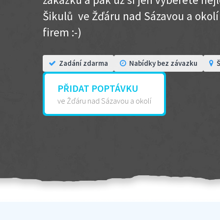
Šikulů ve Žďáru nad Sázavou a okolí .
firem :-)
Zadání zdarma
Nabídky bez závazku
Š
PŘIDAT POPTÁVKU
ve Žďáru nad Sázavou a okolí