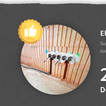
E
Su
so
D