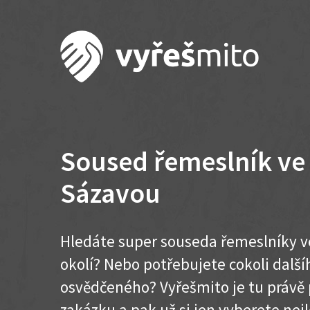
Soused řemeslník ve
Sázavou
Hledáte super souseda řemeslníky v
okolí? Nebo potřebujete cokoli dalš
osvědčeného? Vyřešmito je tu právě 
zakázku a pak už si jen vyberete nej