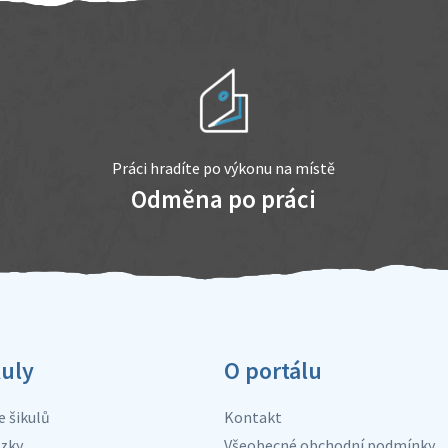
Práci hradíte po výkonu na místě
Odměna po práci
kuly
O portálu
e šikulů
Kontakt
zky
Všeobecné obchodní podmínky