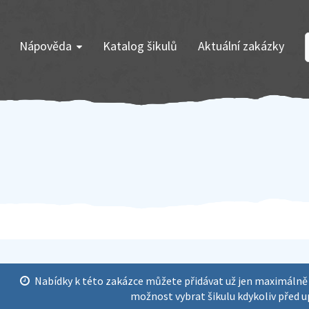
Nápověda
Katalog šikulů
Aktuální zakázky
Nabídky k této zakázce můžete přidávat už jen maximáln
možnost vybrat šikulu kdykoliv před u