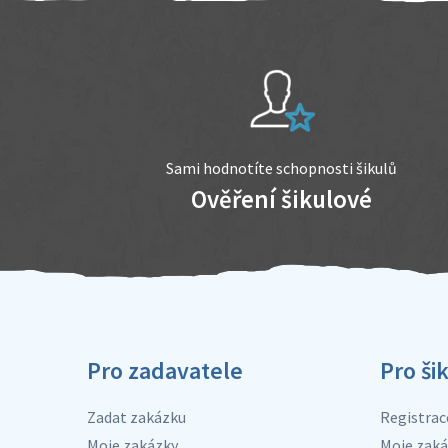
Sami hodnotíte schopnosti šikulů
Ověření šikulové
Pro zadavatele
Pro ši
Zadat zakázku
Registrac
Moje zakázky
Moje zaká