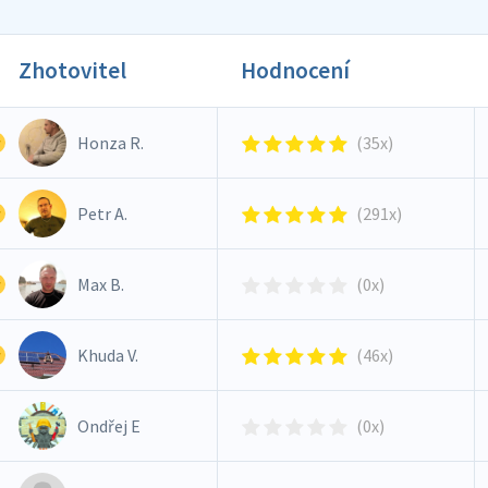
Zhotovitel
Hodnocení
Honza R.
(35x)
Petr A.
(291x)
Max B.
(0x)
Khuda V.
(46x)
Ondřej E
(0x)