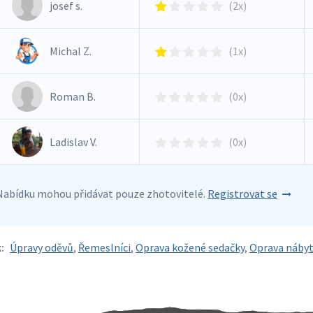
josef s.
(2x)
Michal Z.
(1x)
Roman B.
(0x)
Ladislav V.
(0x)
Nabídku mohou přidávat pouze zhotovitelé.
Registrovat se
:
Úpravy oděvů
,
Řemeslníci
,
Oprava kožené sedačky
,
Oprava náby