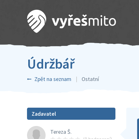
Údržbář
Zpět na seznam
Ostatní
Zadavatel
Tereza Š.