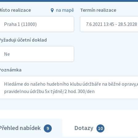
Místo realizace
na mapě
Termín realizace
Praha 1 (11000)
7.6.2021 13:45 - 28.5.2028
Vyžaduji účetní doklad
Ne
Poznámka
Hledáme do našeho hudebního klubu údržbáře na běžné opravy,ele
pravidelnou údržbu 5x týdně/2 hod. 300/den
Přehled nabídek
Dotazy
9
10