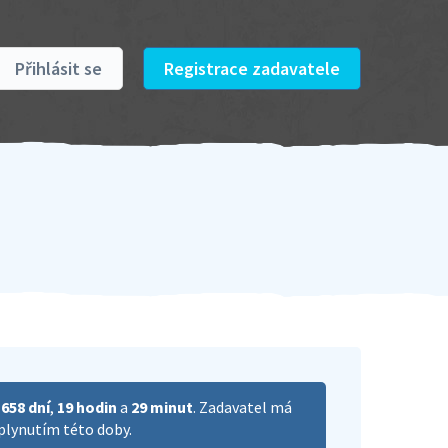
Přihlásit se
Registrace zadavatele
ě
658 dní
,
19 hodin
a
29 minut
. Zadavatel má
plynutím této doby.