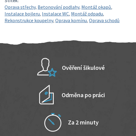
Štítek:
Oprava střechy
,
Betonování podlahy
,
Montáž okapů
,
Instalace bojleru
,
Instalace WC
,
Montáž odpadu
,
Rekonstrukce koupelny
,
Oprava komínu
,
Oprava schodů
Ověření šikulové
Odměna po práci
Za 2 minuty