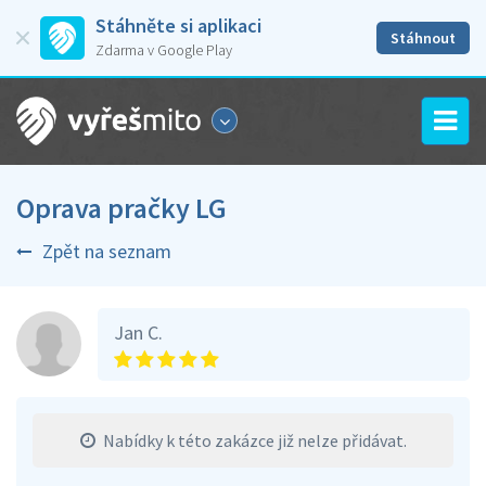
Stáhněte si aplikaci
Stáhnout
Zdarma v Google Play
Oprava pračky LG
Zpět na seznam
Jan C.
Nabídky k této zakázce již nelze přidávat.