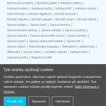
Betonování podlahy
Broušení parket
Instalace antény
Instalace bojleru
Instalace myčky
Instalace WC
Instalace žaluzií
Malování bytu
Montáž digestoře
Montáž kuchyně
Montáž nábytku
Montáž odpadu
Montáž okapů
Montáž skříně
Oprava bojleru
Oprava dveří
Oprava komínu
Oprava kožené sedačky
Oprava nábytku
Oprava podlahy
Oprava schodů
Oprava sprchového koutu
Oprava střechy
Oprava topení
Oprava vodovodní baterie
Oprava WC
Oprava žaluzií
Rekonstrukce koupelny
Řemeslníci
Sekání trávy
Stěhování
Úpravy oděvů
Vyčištění odpadu
Vyklízení bytu
Zapojení pračky
Bezpečnost dětí
Tyto stránky využívají cookies
Cookies používáme, abychom zajistili správné fungování a bezpečnost
Součást skupiny
našich stránek, tím pádem co nejlepší zkušenost při návštěvě. Svá
nastavení cookies můžete později kdykoliv změnit.
Další informace o
Cookies
Povolit vše
Nastavení
Odmítnout