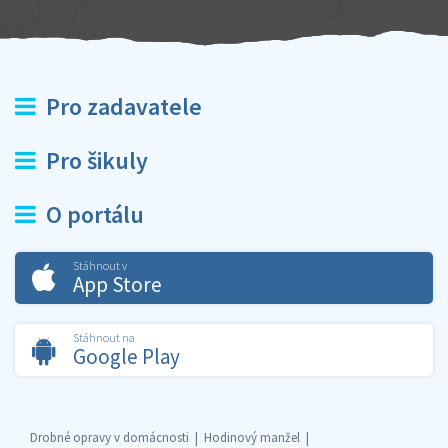
Pro zadavatele
Pro šikuly
O portálu
Stáhnout v
App Store
Stáhnout na
Google Play
Drobné opravy v domácnosti
Hodinový manžel