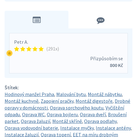
Petr A.
(291x)
Přizpůsobím se
800 Kč
Štítek:
Hodinový manžel Praha
,
Malování bytu
,
Montáž nábytku
,
Montáž kuchyně
,
Zapojení pračky
,
Montáž digestoře
,
Drobné
opravy v domácnosti
,
Oprava sprchového koutu
,
Vyčištění
odpadu
,
Oprava WC
,
Oprava bojleru
,
Oprava dveří
,
Broušení
parket
,
Oprava žaluzií
,
Montáž skříně
,
Oprava podlahy
,
Oprava vodovodní baterie
,
Instalace myčky
,
Instalace antény
,
Instalace žaluzií
,
Oprava topení
,
EET na míru drobným