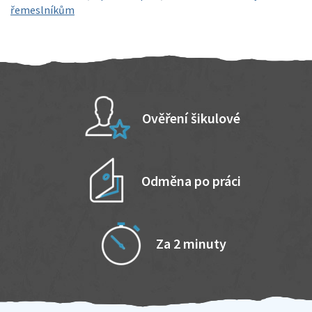
řemeslníkům
Ověření šikulové
Odměna po práci
Za 2 minuty