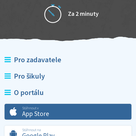
Za 2 minuty
Pro zadavatele
Pro šikuly
O portálu
Stáhnout v
App Store
Stáhnout na
Google Play