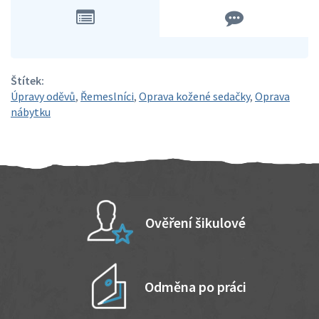
Štítek:
Úpravy oděvů
,
Řemeslníci
,
Oprava kožené sedačky
,
Oprava
nábytku
Ověření šikulové
Odměna po práci