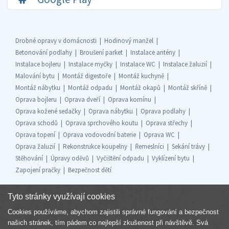
Drobné opravy v domácnosti
Hodinový manžel
Betonování podlahy
Broušení parket
Instalace antény
Instalace bojleru
Instalace myčky
Instalace WC
Instalace žaluzií
Malování bytu
Montáž digestoře
Montáž kuchyně
Montáž nábytku
Montáž odpadu
Montáž okapů
Montáž skříně
Oprava bojleru
Oprava dveří
Oprava komínu
Oprava kožené sedačky
Oprava nábytku
Oprava podlahy
Oprava schodů
Oprava sprchového koutu
Oprava střechy
Oprava topení
Oprava vodovodní baterie
Oprava WC
Oprava žaluzií
Rekonstrukce koupelny
Řemeslníci
Sekání trávy
Stěhování
Úpravy oděvů
Vyčištění odpadu
Vyklízení bytu
Zapojení pračky
Bezpečnost dětí
Tyto stránky využívají cookies
Cookies používáme, abychom zajistili správné fungování a bezpečnost
Součást skupiny
našich stránek, tím pádem co nejlepší zkušenost při návštěvě. Svá