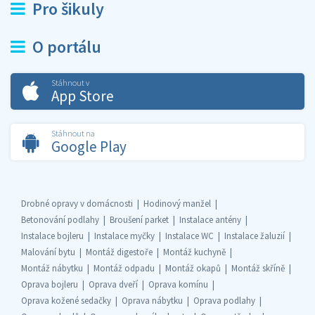
Pro šikuly
O portálu
Stáhnout v
App Store
Stáhnout na
Google Play
Drobné opravy v domácnosti
Hodinový manžel
Betonování podlahy
Broušení parket
Instalace antény
Instalace bojleru
Instalace myčky
Instalace WC
Instalace žaluzií
Malování bytu
Montáž digestoře
Montáž kuchyně
Montáž nábytku
Montáž odpadu
Montáž okapů
Montáž skříně
Oprava bojleru
Oprava dveří
Oprava komínu
Oprava kožené sedačky
Oprava nábytku
Oprava podlahy