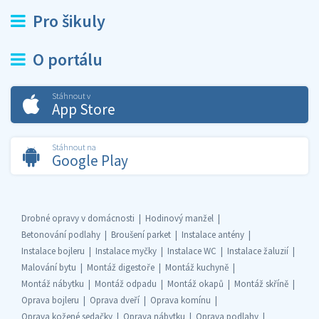
Pro šikuly
O portálu
Stáhnout v
App Store
Stáhnout na
Google Play
Drobné opravy v domácnosti
Hodinový manžel
Betonování podlahy
Broušení parket
Instalace antény
Instalace bojleru
Instalace myčky
Instalace WC
Instalace žaluzií
Malování bytu
Montáž digestoře
Montáž kuchyně
Montáž nábytku
Montáž odpadu
Montáž okapů
Montáž skříně
Oprava bojleru
Oprava dveří
Oprava komínu
Oprava kožené sedačky
Oprava nábytku
Oprava podlahy