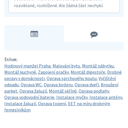
rozviklané, rozklížené. Ale žádná část nechybí.
Štítek:
Hodinový manžel Praha
,
Malování bytu
,
Montáž nábytku
,
Montáž kuchyně
,
Zapojení pračky
,
Montáž digestoře
,
Drobné
opravy v domácnosti
,
Oprava sprchového koutu
,
Vyčištění
odpadu
,
Oprava WC
,
Oprava bojleru
,
Oprava dveří
,
Broušení
parket
,
Oprava žaluzií
,
Montáž skříně
,
Oprava podlahy
,
Oprava vodovodní baterie
,
Instalace myčky
,
Instalace antény
,
Instalace žaluzií
,
Oprava topení
,
EET na míru drobným
řemeslníkům