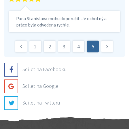
Pana Stanislava mohu doporučit. Je ochotný a
práce byla odvedena rychle.
1
2
3
4
5
Sdílet na Facebooku
Sdílet na Google
Sdílet na Twitteru