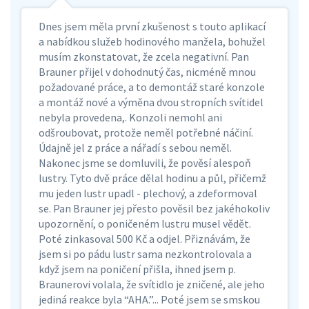
Dnes jsem měla první zkušenost s touto aplikací
a nabídkou služeb hodinového manžela, bohužel
musím zkonstatovat, že zcela negativní. Pan
Brauner přijel v dohodnutý čas, nicméně mnou
požadované práce, a to demontáž staré konzole
a montáž nové a výměna dvou stropních svítidel
nebyla provedena,. Konzoli nemohl ani
odšroubovat, protože neměl potřebné náčiní.
Údajně jel z práce a nářadí s sebou neměl.
Nakonec jsme se domluvili, že pověsí alespoň
lustry. Tyto dvě práce dělal hodinu a půl, přičemž
mu jeden lustr upadl - plechový, a zdeformoval
se. Pan Brauner jej přesto pověsil bez jakéhokoliv
upozornění, o poničeném lustru musel vědět.
Poté zinkasoval 500 Kč a odjel. Přiznávám, že
jsem si po pádu lustr sama nezkontrolovala a
když jsem na poničení přišla, ihned jsem p.
Braunerovi volala, že svítidlo je zničené, ale jeho
jediná reakce byla “AHA.”... Poté jsem se smskou