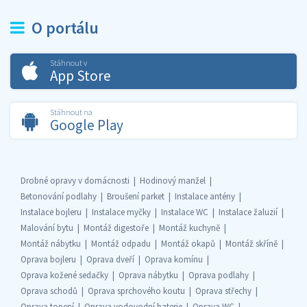
O portálu
Stáhnout v
App Store
Stáhnout na
Google Play
Drobné opravy v domácnosti
Hodinový manžel
Betonování podlahy
Broušení parket
Instalace antény
Instalace bojleru
Instalace myčky
Instalace WC
Instalace žaluzií
Malování bytu
Montáž digestoře
Montáž kuchyně
Montáž nábytku
Montáž odpadu
Montáž okapů
Montáž skříně
Oprava bojleru
Oprava dveří
Oprava komínu
Oprava kožené sedačky
Oprava nábytku
Oprava podlahy
Oprava schodů
Oprava sprchového koutu
Oprava střechy
Oprava topení
Oprava vodovodní baterie
Oprava WC