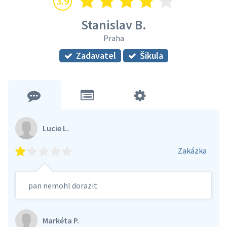
3.9
Stanislav B.
Praha
Zadavatel
Šikula
Lucie L.
Zakázka
pan nemohl dorazit.
Markéta P.