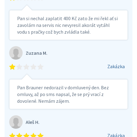
Pan si nechal zaplatit 400 Kč zato že mi řekl ať si
zavolám na servis nic nevyresil akorát vytáhl
vodu s pračky což bych zvládla také.
Zuzana M.
Zakázka
Pan Brauner nedorazil v domluvený den. Bez
omluvy, až po sms napsal, že se prý vrací z
dovolené. Nemám zájem.
Aleš H.
Zakázka