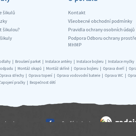
e šikulů
Kontakt
zky
Všeobecné obchodní podmínky
t šikulou?
Pravidla ochrany osobních údajů
šikuly
Podpora Odboru ochrany prostře
MHMP
odlahy
Broušení parket
Instalace antény
Instalace bojleru
Instalace myčky
 odpadu
Montáž okapů
Montáž skříně
Oprava bojleru
Oprava dveří
Opr
Oprava střechy
Oprava topení
Oprava vodovodní baterie
Oprava WC
Opra
Zapojení pračky
Bezpečnost dětí
echnology s.r.o.
Součást skupiny