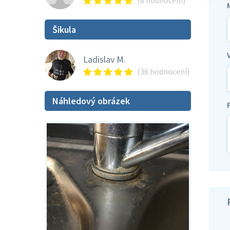
(8 hodnocení)
Šikula
Ladislav M.
(36 hodnocení)
Náhledový obrázek