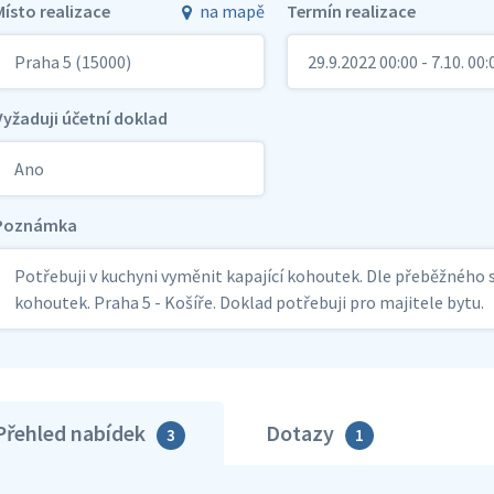
Místo realizace
na mapě
Termín realizace
Praha 5 (15000)
29.9.2022 00:00 - 7.10. 00:
Vyžaduji účetní doklad
Ano
Poznámka
Potřebuji v kuchyni vyměnit kapající kohoutek. Dle přeběžného sh
kohoutek. Praha 5 - Košíře. Doklad potřebuji pro majitele bytu.
Přehled nabídek
Dotazy
3
1