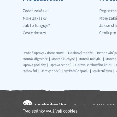
Zadat zakázku
Registrac
Moje zakázky
Moje zaká
Jak to funguje?
Jak se stá
Časté dotazy
Ceník pro 
Drobné opravy v domácnosti
Hodinový manžel
Betonování p
Montáž digestoře
Montáž kuchyně
Montáž nábytku
Montáž
Oprava podlahy
Oprava schodů
Oprava sprchového koutu
Stěhování
Úpravy oděvů
Vyčištění odpadu
Vyklízení bytu
Copyright © 2026, NOE t
Tyto stránky využívají cookies