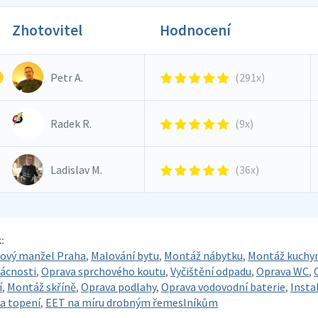
Zhotovitel
Hodnocení
Petr A.
(291x)
Radek R.
(9x)
Ladislav M.
(36x)
:
ový manžel Praha
,
Malování bytu
,
Montáž nábytku
,
Montáž kuchy
ácnosti
,
Oprava sprchového koutu
,
Vyčištění odpadu
,
Oprava WC
,
í
,
Montáž skříně
,
Oprava podlahy
,
Oprava vodovodní baterie
,
Insta
a topení
,
EET na míru drobným řemeslníkům