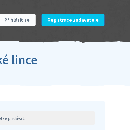
Přihlásit se
Registrace zadavatele
é lince
lze přidávat.