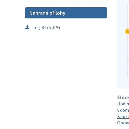
Nahrané přílohy
img-8775.JPG
Štítek
Hodin
v dom
žaluzi
Oprav