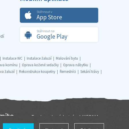
Stáhnout v
App Store
Stáhnout na
Google Play
dí
Instalace WC
Instalace žaluzií
Malování bytu
ava komínu
Oprava kožené sedačky
Oprava nábytku
va žaluzií
Rekonstrukce koupelny
Řemeslníci
Sekání trávy
Tvorba webových stránek
WEBNIA.cz