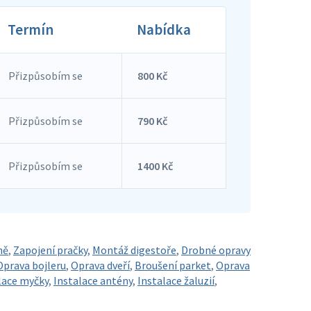
Termín
Nabídka
Přizpůsobím se
800 Kč
Přizpůsobím se
790 Kč
Přizpůsobím se
1400 Kč
ně
,
Zapojení pračky
,
Montáž digestoře
,
Drobné opravy
Oprava bojleru
,
Oprava dveří
,
Broušení parket
,
Oprava
lace myčky
,
Instalace antény
,
Instalace žaluzií
,