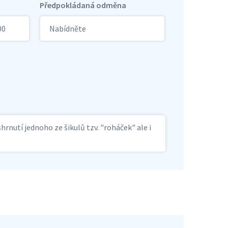
Předpokládaná odměna
00
Nabídněte
rnutí jednoho ze šikulů tzv. "roháček" ale i