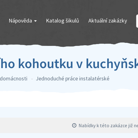
Nápověda
Katalog šikulů
Aktuální zakázky
o kohoutku v kuchyňsk
v domácnosti
Jednoduché práce instalatérské
Nabídky k této zakázce již ne