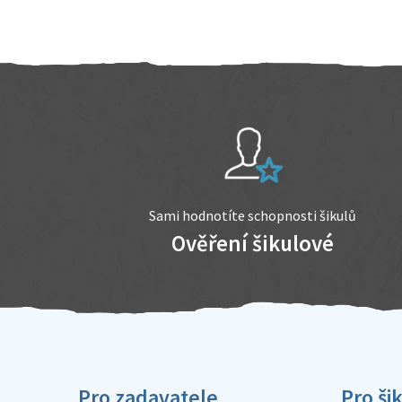
Sami hodnotíte schopnosti šikulů
Ověření šikulové
Pro zadavatele
Pro ši