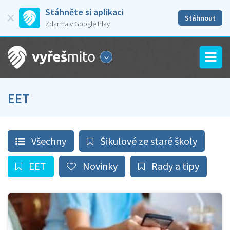
Stáhněte si aplikaci
Stáhnout
Zdarma v Google Play
EET
Všechny
Šikulové ze staré školy
EET
Novinky
Rady a tipy