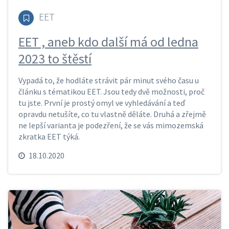
EET
EET , aneb kdo další má od ledna
2023 to štěstí
Vypadá to, že hodláte strávit pár minut svého času u
článku s tématikou EET. Jsou tedy dvě možnosti, proč
tu jste. První je prostý omyl ve vyhledávání a teď
opravdu netušíte, co tu vlastně děláte. Druhá a zřejmě
ne lepší varianta je podezření, že se vás mimozemská
zkratka EET týká.
18.10.2020