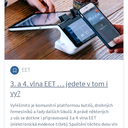
EET
3. a 4. vlna EET … jedete v tom i
vy?
Vyřešmito je komunitní platformou kutilů, drobných
řemeslníků a řady dalších šikulů. A právě některých
z vás se dotkne i připravovaná 3.a 4. vlna EET
(elektronická evidence tržeb). Spuštění těchto dvou vln