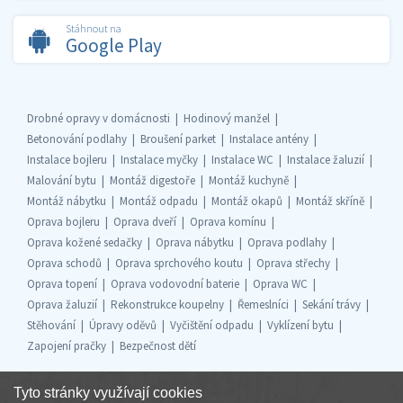
Stáhnout na
Google Play
Drobné opravy v domácnosti
Hodinový manžel
Betonování podlahy
Broušení parket
Instalace antény
Instalace bojleru
Instalace myčky
Instalace WC
Instalace žaluzií
Malování bytu
Montáž digestoře
Montáž kuchyně
Montáž nábytku
Montáž odpadu
Montáž okapů
Montáž skříně
Oprava bojleru
Oprava dveří
Oprava komínu
Oprava kožené sedačky
Oprava nábytku
Oprava podlahy
Oprava schodů
Oprava sprchového koutu
Oprava střechy
Oprava topení
Oprava vodovodní baterie
Oprava WC
Oprava žaluzií
Rekonstrukce koupelny
Řemeslníci
Sekání trávy
Stěhování
Úpravy oděvů
Vyčištění odpadu
Vyklízení bytu
Zapojení pračky
Bezpečnost dětí
Tyto stránky využívají cookies